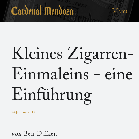
Zum
Main
Hauptinhalt
Menü
menu
Kleines Zigarren-
Einmaleins - eine
Einführung
24 January 2018
von
Ben Daiken