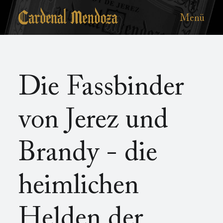
Zum
Main
Hauptinhalt
Menü
menu
Die Fassbinder
von Jerez und
Brandy - die
heimlichen
Helden der