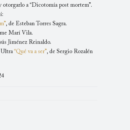
 y otorgarlo a “Dicotomía post mortem”.
í:
em”
, de Esteban Torres Sagra.
me Marí Vila.
esús Jiménez Reinaldo.
 Ultra
“Qué va a ser”
, de Sergio Rozalén
24