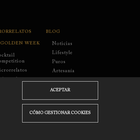
RORRELATOS
BLOG
 GOLDEN WEEK
Noticias
Lifestyle
cktail
mpetition
Puros
crorrelatos
Artesanía
bassadors
Chocolate
rtamen de
Cocktails
ACEPTAR
ustración
Recetas
Eventos
CÓMO GESTIONAR COOKIES
EMPRESA
Contáctenos