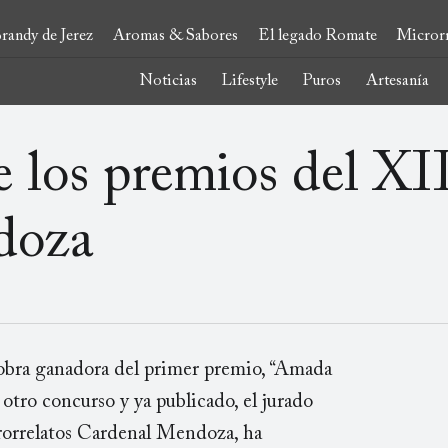
randy de Jerez
Aromas & Sabores
El legado Romate
Microrr
Noticias
Lifestyle
Puros
Artesanía
de los premios del X
doza
a obra ganadora del primer premio, “Amada
otro concurso y ya publicado, el jurado
rorrelatos Cardenal Mendoza, ha