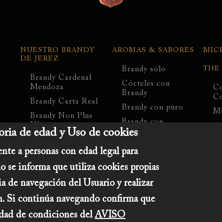
Navegación
principal
NUESTRO BRANDY
AROMAS & SABORES
MIC
DE JEREZ
Brandy solo
THE
Brandy Cardenal
Cócteles con
Mendoza
Co
Brandy
Co
Brandy Carta Real
Brandy con puro
Mi
Brandy Non Plus
Brandy con
Ultra
Am
ria de edad y Uso de cookies
chocolate
Cardenal Mendoza
Ce
Brandy en la cocina
Nebulis
Il
nte a personas con edad legal para
Angêlus liqueur
EL LEGADO
o se informa que utiliza cookies propias
ROMATE
Elements Edition
ia de navegación del Usuario y realizar
El espiritu Romate
ión. Si continúa navegando confirma que
Elaboración de
lidad de condiciones del
AVISO
Brandy