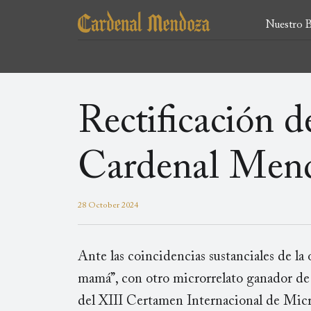
Ir
Main
al
Nuestro B
contenido
menu
principal
Rectificación 
Cardenal Men
28 October 2024
Ante las coincidencias sustanciales de l
mamá”, con otro microrrelato ganador de 
del XIII Certamen Internacional de Mic