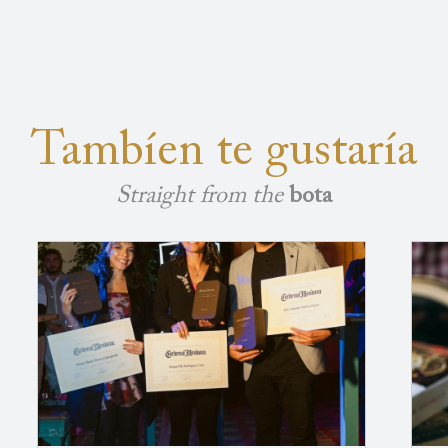
Tambíen te gustaría
Straight from the
bota