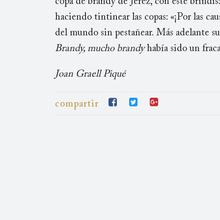
copa de brandy de Jerez, con este brindis: 
haciendo tintinear las copas: «¡Por las ca
del mundo sin pestañear. Más adelante sup
Brandy, mucho brandy
había sido un frac
Joan Graell Piqué
compartir