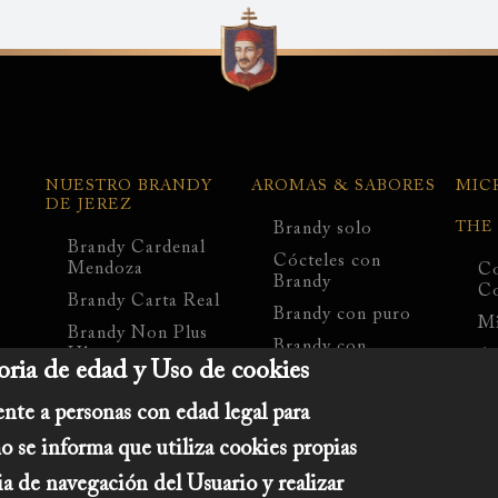
Navegación
principal
NUESTRO BRANDY
AROMAS & SABORES
MIC
DE JEREZ
Brandy solo
THE
Brandy Cardenal
Cócteles con
Mendoza
Co
Brandy
Co
Brandy Carta Real
Brandy con puro
Mi
Brandy Non Plus
Brandy con
Ultra
Am
ria de edad y Uso de cookies
chocolate
Cardenal Mendoza
Ce
Brandy en la cocina
Nebulis
Il
nte a personas con edad legal para
Angêlus liqueur
EL LEGADO
o se informa que utiliza cookies propias
ROMATE
Elements Edition
ia de navegación del Usuario y realizar