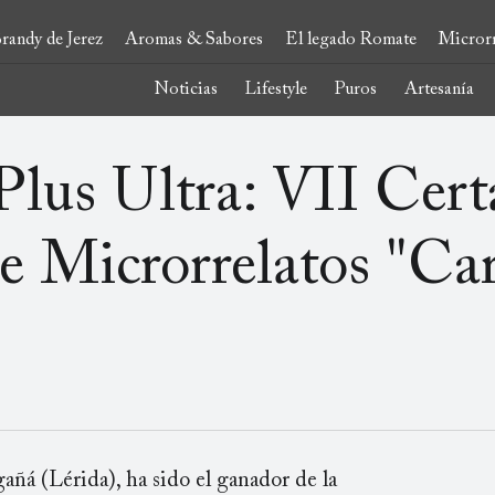
randy de Jerez
Aromas & Sabores
El legado Romate
Microrr
Noticias
Lifestyle
Puros
Artesanía
lus Ultra: VII Cer
de Microrrelatos "Ca
añá (Lérida), ha sido el ganador de la