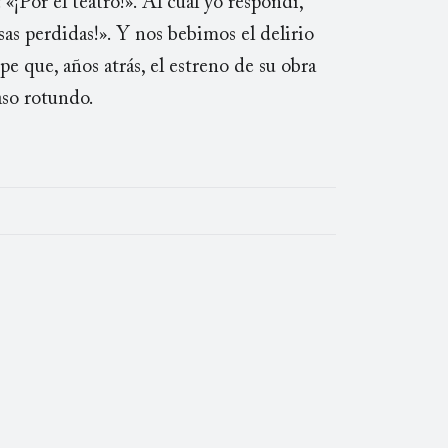
«¡Por el teatro!». Al cual yo respondí,
usas perdidas!». Y nos bebimos el delirio
e que, años atrás, el estreno de su obra
aso rotundo.