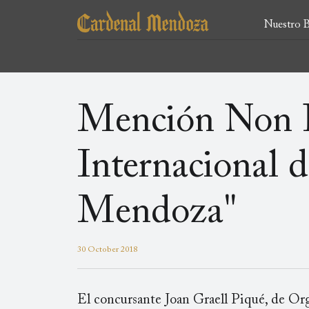
Ir
Main
al
Nuestro B
contenido
menu
principal
Mención Non P
Internacional 
Mendoza"
30 October 2018
El concursante Joan Graell Piqué, de Org