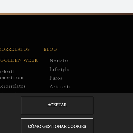
RORRELATOS
BLOG
 GOLDEN WEEK
Noticias
Lifestyle
cktail
mpetition
Puros
crorrelatos
Artesanía
bassadors
Chocolate
rtamen de
Cocktails
ACEPTAR
ustración
Recetas
Eventos
CÓMO GESTIONAR COOKIES
EMPRESA